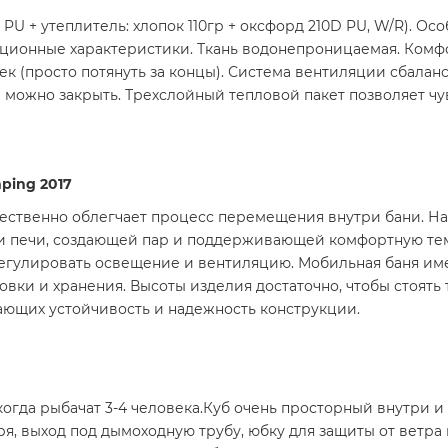
 PU + утеплитель: хлопок 110гр + оксфорд 210D PU, W/R). Ос
ационные характеристики. Ткань водонепроницаемая. Комф
ек (просто потянуть за концы). Система вентиляции сбаланс
 можно закрыть. Трехслойный тепловой пакет позволяет чу
ping 2017
ественно облегчает процесс перемещения внутри бани. На 
ки печи, создающей пар и поддерживающей комфортную те
гулировать освещение и вентиляцию. Мобильная баня имеет
овки и хранения. Высоты изделия достаточно, чтобы стоять 
вающих устойчивость и надежность конструкции.
, когда рыбачат 3-4 человека.Куб очень просторный внутри
я, выход под дымоходную трубу, юбку для защиты от ветра и 