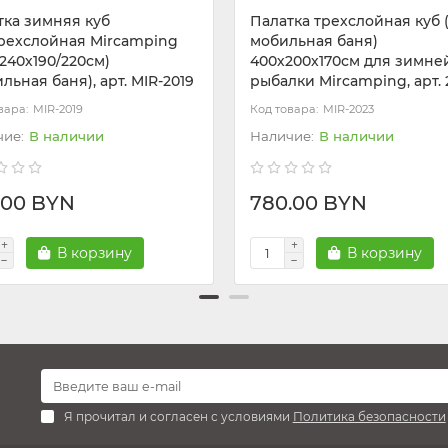
тка зимняя куб
Палатка трехслойная куб 
рехслойная Mircamping
мобильная баня)
240х190/220см)
400х200х170см для зимне
льная баня), арт. MIR-2019
рыбалки Mircamping, арт. 
MIR-2019
MIR-2023
В наличии
В наличии
.00 BYN
780.00 BYN
В корзину
В корзину
Я прочитал и согласен с условиями
Политика безопасности