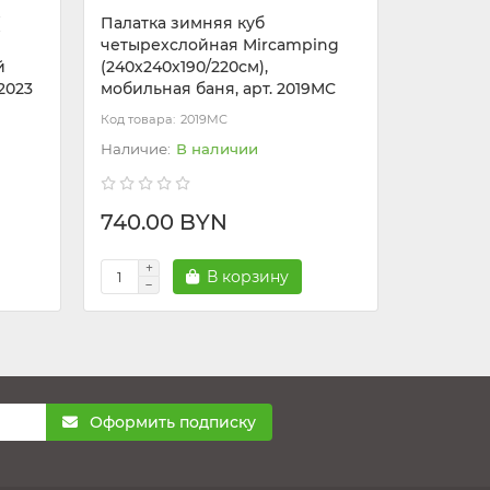
(
Палатка зимняя куб
Палатка
четырехслойная Mircamping
четырех
й
(240х240х190/220см),
(400х40
2023
мобильная баня, арт. 2019MC
баня, ар
2019MC
В наличии
740.00 BYN
1150.0
В корзину
Оформить подписку