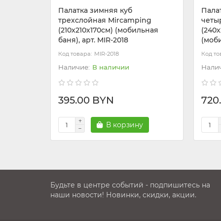
Палатка зимняя куб
Пала
трехслойная Mircamping
четы
(210х210х170см) (мобильная
(240х
баня), арт. MIR-2018
(моби
MIR-2018
В наличии
395.00 BYN
720
В корзину
Будьте в центре событий - подпишитесь на
наши новости! Новинки, скидки, акции.