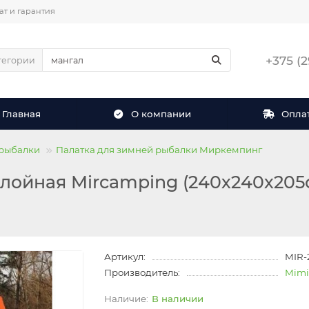
ат и гарантия
+375 (
тегории
Главная
О компании
Оплат
 рыбалки
Палатка для зимней рыбалки Миркемпинг
лойная Mircamping (240х240х205см
Артикул:
MIR-
Производитель:
Mimi
В наличии