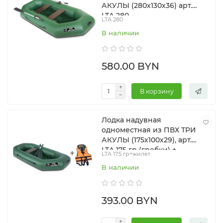
АКУЛЫ (280х130х36) арт.
LTA 280
LTA 280
В наличии
580.00 BYN
В корзину
Лодка надувная
одноместная из ПВХ ТРИ
АКУЛЫ (175х100х29), арт.
LTA 175 гр (гребки) +
LTA 175 гр+жилет
жилет в подарок
В наличии
393.00 BYN